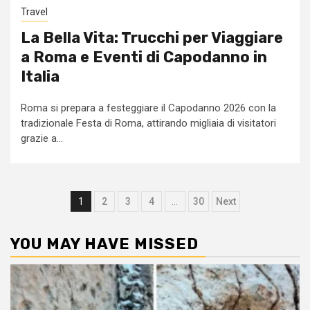
Travel
La Bella Vita: Trucchi per Viaggiare
a Roma e Eventi di Capodanno in
Italia
Roma si prepara a festeggiare il Capodanno 2026 con la
tradizionale Festa di Roma, attirando migliaia di visitatori
grazie a...
Posts
1
2
3
4
…
30
Next
pagination
YOU MAY HAVE MISSED