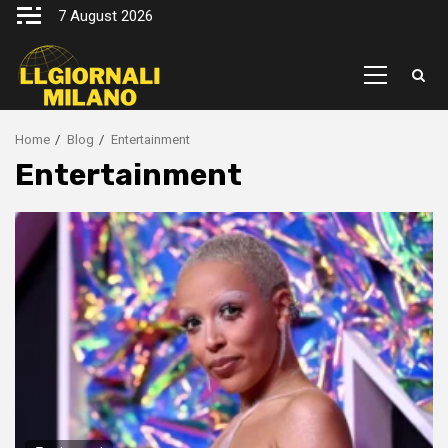
Skip
7 August 2026
to
content
Primary
Menu
Home
Blog
Entertainment
Entertainment