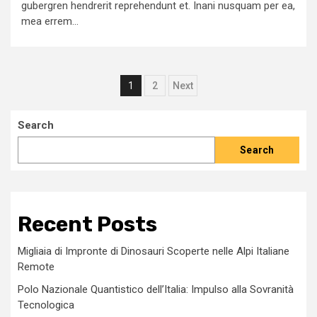
gubergren hendrerit reprehendunt et. Inani nusquam per ea,
mea errem...
Posts
1
2
Next
pagination
Search
Search
Recent Posts
Migliaia di Impronte di Dinosauri Scoperte nelle Alpi Italiane
Remote
Polo Nazionale Quantistico dell’Italia: Impulso alla Sovranità
Tecnologica