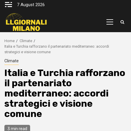
Skip
7 August 2026
to
content
Primary
Menu
Home
Climate
Italia e Turchia rafforzano il partenariato mediterraneo: accordi
strategici e visione comune
Climate
Italia e Turchia rafforzano
il partenariato
mediterraneo: accordi
strategici e visione
comune
3 min read