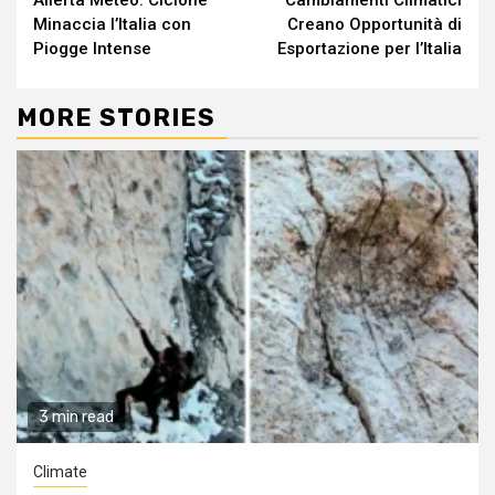
Allerta Meteo: Ciclone
Cambiamenti Climatici
Reading
Minaccia l’Italia con
Creano Opportunità di
Piogge Intense
Esportazione per l’Italia
MORE STORIES
3 min read
Climate