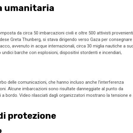
ia umanitaria
posta da circa 50 imbarcazioni civili e oltre 500 attivisti provenient
svedese Greta Thunberg, si stava dirigendo verso Gaza per consegnare
tacco, avvenuto in acque internazionali, circa 30 miglia nautiche a su
 undici barche con esplosioni, dispositivi stordenti e incendiari,
urbo delle comunicazioni, che hanno incluso anche l’interferenza
ioni. Alcune imbarcazioni sono risultate danneggiate al punto da
li a bordo. Video rilasciati dagli organizzatori mostrano la tensione e
 di protezione
o