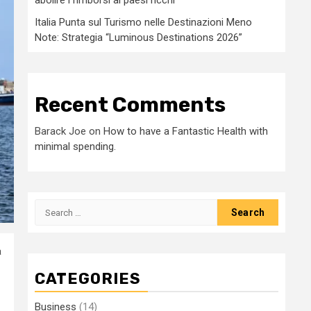
abolire i rimborsi ai paesi ricchi
Italia Punta sul Turismo nelle Destinazioni Meno
Note: Strategia “Luminous Destinations 2026”
Recent Comments
Barack Joe
on
How to have a Fantastic Health with
minimal spending.
Search
for:
a
CATEGORIES
Business
(14)