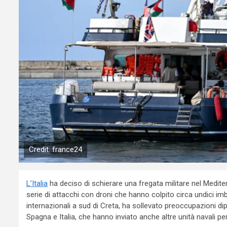
Credit: france24
L’Italia
ha deciso di schierare una fregata militare nel Mediter
serie di attacchi con droni che hanno colpito circa undici imb
internazionali a sud di Creta, ha sollevato preoccupazioni dipl
Spagna e Italia, che hanno inviato anche altre unità navali per 