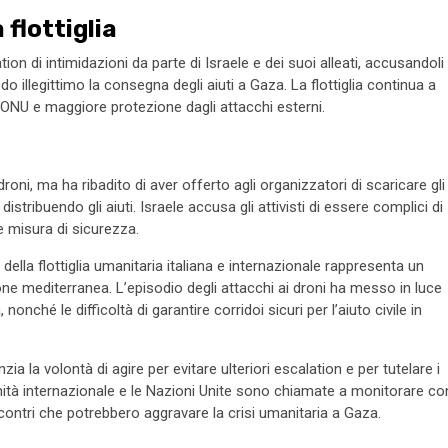
 flottiglia
on di intimidazioni da parte di Israele e dei suoi alleati, accusandoli
odo illegittimo la consegna degli aiuti a Gaza. La flottiglia continua a
 ONU e maggiore protezione dagli attacchi esterni.
roni, ma ha ribadito di aver offerto agli organizzatori di scaricare gli
distribuendo gli aiuti. Israele accusa gli attivisti di essere complici di
 misura di sicurezza.
della flottiglia umanitaria italiana e internazionale rappresenta un
ione mediterranea. L’episodio degli attacchi ai droni ha messo in luce
onché le difficoltà di garantire corridoi sicuri per l’aiuto civile in
a la volontà di agire per evitare ulteriori escalation e per tutelare i
unità internazionale e le Nazioni Unite sono chiamate a monitorare co
scontri che potrebbero aggravare la crisi umanitaria a Gaza.