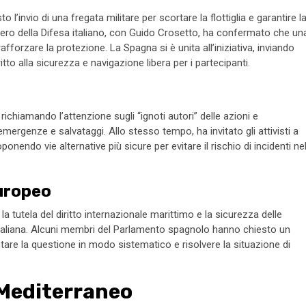
 l’invio di una fregata militare per scortare la flottiglia e garantire l
Ministero della Difesa italiano, con Guido Crosetto, ha confermato che un
forzare la protezione. La Spagna si è unita all’iniziativa, inviando
itto alla sicurezza e navigazione libera per i partecipanti.
ichiamando l’attenzione sugli “ignoti autori” delle azioni e
 emergenze e salvataggi. Allo stesso tempo, ha invitato gli attivisti a
onendo vie alternative più sicure per evitare il rischio di incidenti ne
uropeo
 tutela del diritto internazionale marittimo e la sicurezza delle
 italiana. Alcuni membri del Parlamento spagnolo hanno chiesto un
ntare la questione in modo sistematico e risolvere la situazione di
 Mediterraneo