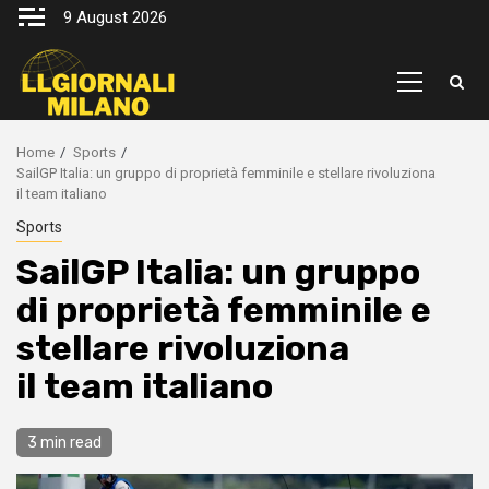
Skip
9 August 2026
to
content
Primary
Menu
Home
Sports
SailGP Italia: un gruppo di proprietà femminile e stellare rivoluziona
il team italiano
Sports
SailGP Italia: un gruppo
di proprietà femminile e
stellare rivoluziona
il team italiano
3 min read