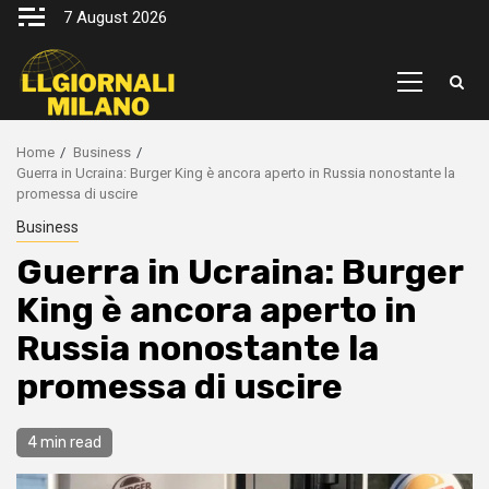
Skip
7 August 2026
to
content
Primary
Menu
Home
Business
Guerra in Ucraina: Burger King è ancora aperto in Russia nonostante la
promessa di uscire
Business
Guerra in Ucraina: Burger
King è ancora aperto in
Russia nonostante la
promessa di uscire
4 min read