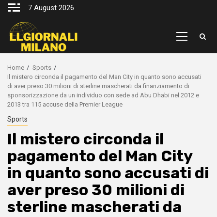
Skip
7 August 2026
to
content
Primary
Menu
Home
Sports
Il mistero circonda il pagamento del Man City in quanto sono accusati
di aver preso 30 milioni di sterline mascherati da finanziamento di
sponsorizzazione da un individuo con sede ad Abu Dhabi nel 2012 e
2013 tra 115 accuse della Premier League
Sports
Il mistero circonda il
pagamento del Man City
in quanto sono accusati di
aver preso 30 milioni di
sterline mascherati da