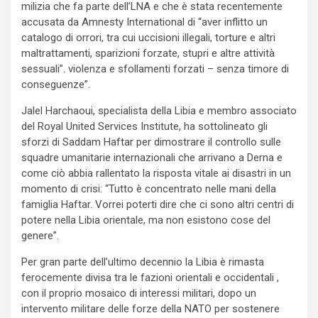
milizia che fa parte dell’LNA e che è stata recentemente
accusata da Amnesty International di “aver inflitto un
catalogo di orrori, tra cui uccisioni illegali, torture e altri
maltrattamenti, sparizioni forzate, stupri e altre attività
sessuali”. violenza e sfollamenti forzati – senza timore di
conseguenze”.
Jalel Harchaoui, specialista della Libia e membro associato
del Royal United Services Institute, ha sottolineato gli
sforzi di Saddam Haftar per dimostrare il controllo sulle
squadre umanitarie internazionali che arrivano a Derna e
come ciò abbia rallentato la risposta vitale ai disastri in un
momento di crisi: “Tutto è concentrato nelle mani della
famiglia Haftar. Vorrei poterti dire che ci sono altri centri di
potere nella Libia orientale, ma non esistono cose del
genere”.
Per gran parte dell’ultimo decennio la Libia è rimasta
ferocemente divisa tra le fazioni orientali e occidentali ,
con il proprio mosaico di interessi militari, dopo un
intervento militare delle forze della NATO per sostenere