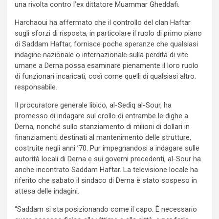
una rivolta contro l’ex dittatore Muammar Gheddafi.
Harchaoui ha affermato che il controllo del clan Haftar
sugli sforzi di risposta, in particolare il ruolo di primo piano
di Saddam Haftar, fornisce poche speranze che qualsiasi
indagine nazionale o internazionale sulla perdita di vite
umane a Derna possa esaminare pienamente il loro ruolo
di funzionari incaricati, così come quelli di qualsiasi altro.
responsabile.
Il procuratore generale libico, al-Sediq al-Sour, ha
promesso di indagare sul crollo di entrambe le dighe a
Derna, nonché sullo stanziamento di milioni di dollari in
finanziamenti destinati al mantenimento delle strutture,
costruite negli anni ’70. Pur impegnandosi a indagare sulle
autorità locali di Derna e sui governi precedenti, al-Sour ha
anche incontrato Saddam Haftar. La televisione locale ha
riferito che sabato il sindaco di Derna è stato sospeso in
attesa delle indagini.
“Saddam si sta posizionando come il capo. È necessario