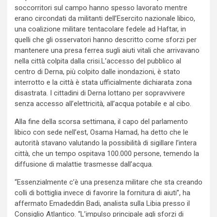
soccorritori sul campo hanno spesso lavorato mentre
erano circondati da militanti dell’Esercito nazionale libico,
una coalizione militare tentacolare fedele ad Haftar, in
quelli che gli osservatori hanno descritto come sforzi per
mantenere una presa ferrea sugli aiuti vitali che arrivavano
nella città colpita dalla crisi.L’accesso del pubblico al
centro di Derna, più colpito dalle inondazioni, è stato
interrotto e la città è stata ufficialmente dichiarata zona
disastrata. I cittadini di Derna lottano per sopravvivere
senza accesso all’elettricità, all’acqua potabile e al cibo.
Alla fine della scorsa settimana, il capo del parlamento
libico con sede nell’est, Osama Hamad, ha detto che le
autorità stavano valutando la possibilità di sigillare l’intera
città, che un tempo ospitava 100.000 persone, temendo la
diffusione di malattie trasmesse dall’acqua.
“Essenzialmente c’è una presenza militare che sta creando
colli di bottiglia invece di favorire la fornitura di aiuti”, ha
affermato Emadeddin Badi, analista sulla Libia presso il
Consiglio Atlantico. “L’impulso principale agli sforzi di