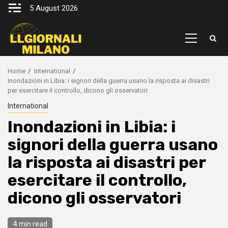
Skip
5 August 2026
to
content
Primary
Menu
Home
International
Inondazioni in Libia: i signori della guerra usano la risposta ai disastri
per esercitare il controllo, dicono gli osservatori
International
Inondazioni in Libia: i
signori della guerra usano
la risposta ai disastri per
esercitare il controllo,
dicono gli osservatori
4 min read