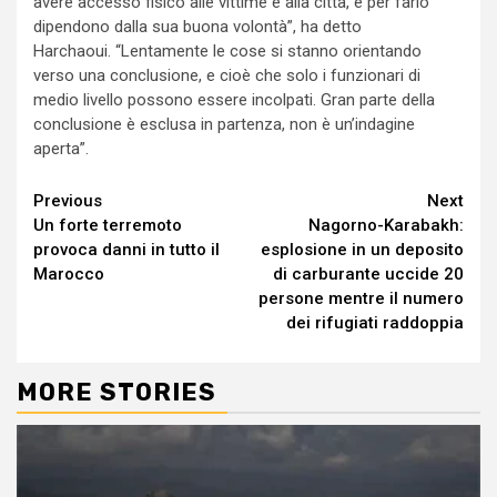
avere accesso fisico alle vittime e alla città, e per farlo
dipendono dalla sua buona volontà”, ha detto
Harchaoui. “Lentamente le cose si stanno orientando
verso una conclusione, e cioè che solo i funzionari di
medio livello possono essere incolpati. Gran parte della
conclusione è esclusa in partenza, non è un’indagine
aperta”.
Continue
Previous
Next
Un forte terremoto
Nagorno-Karabakh:
Reading
provoca danni in tutto il
esplosione in un deposito
Marocco
di carburante uccide 20
persone mentre il numero
dei rifugiati raddoppia
MORE STORIES