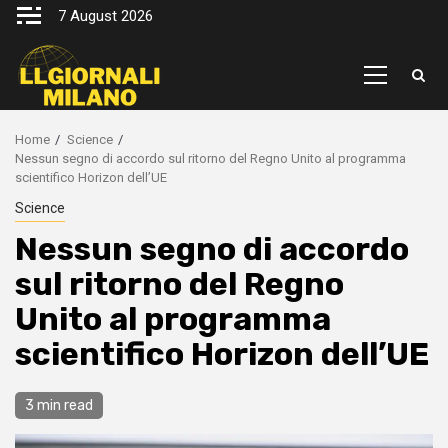
Skip
7 August 2026
to
content
Primary
Menu
Home
Science
Nessun segno di accordo sul ritorno del Regno Unito al programma
scientifico Horizon dell’UE
Science
Nessun segno di accordo
sul ritorno del Regno
Unito al programma
scientifico Horizon dell’UE
3 min read