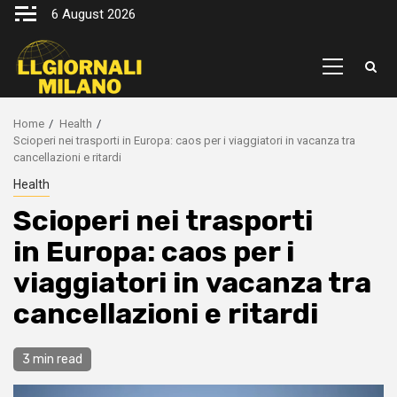
Skip
6 August 2026
to
content
Primary
Menu
Home
Health
Scioperi nei trasporti in Europa: caos per i viaggiatori in vacanza tra
cancellazioni e ritardi
Health
Scioperi nei trasporti
in Europa: caos per i
viaggiatori in vacanza tra
cancellazioni e ritardi
3 min read