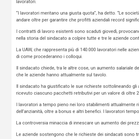
lavoratori.
“I lavoratori meritano una giusta quota”, ha detto. “Le socie
andare oltre per garantire che profitti aziendali record signifi
I contratti di lavoro esistenti sono scaduti giovedì, provoca
nella storia del sindacato a colpire tutte e tre le aziende 
La UAW, che rappresenta più di 140.000 lavoratori nelle azi
di come procederanno i colloqui.
Il sindacato chiede, tra le altre cose, un aumento salariale de
che le aziende hanno attualmente sul tavolo.
Il sindacato ha giustificato le sue richieste sottolineando gli
ricevuto ciascuno pacchetti retributivi per un valore di oltre 20
I lavoratori a tempo pieno nei loro stabilimenti attualmente r
dell’anzianità, oltre a bonus e altri benefici. I lavoratori te
La controversia minaccia di innescare un aumento dei prezzi de
Le aziende sostengono che le richieste dei sindacati sono 