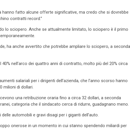
tà hanno fatto alcune offerte significative, ma credo che si dovrebbe
chino contratti record.”
ndo lo sciopero. Anche se attualmente limitato, lo sciopero è il primo
contemporaneamente.
ende, ha anche avvertito che potrebbe ampliare lo sciopero, a second
l 40% nell’arco dei quattro anni di contratto, molto più del 20% circa
 aumenti salariali per i dirigenti dell’azienda, che l’anno scorso hanno
 milioni di dollari.
icevono una retribuzione oraria fino a circa 32 dollari, a seconda
mporanei, categoria che il sindacato cerca di ridurre, guadagnano meno.
lle automobili e gravi disagi per i giganti dell’auto.
troppo onerose in un momento in cui stanno spendendo miliardi per