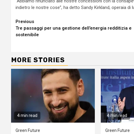
“Abbiamo rinunciato alle nostre concessioni con la consap
indietro le nostre cose”, ha detto Sandy Kirkland, operaia di 
Continue
Previous
Tre passaggi per una gestione dell’energia redditizia e
Reading
sostenibile
MORE STORIES
4 min read
4 min read
Green Future
Green Future