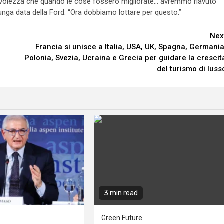
evolezza che quando le cose fossero migliorate… avremmo riavuto
lunga data della Ford. “Ora dobbiamo lottare per questo.”
Nex
Francia si unisce a Italia, USA, UK, Spagna, Germania
Polonia, Svezia, Ucraina e Grecia per guidare la crescit
del turismo di luss
3 min read
Green Future