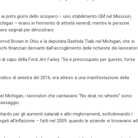
o ai primi giorni dello sciopero – uno stabilimento GM nel Missouri,
ichigan – erano in fermento di attività venerdì, mentre le persone
nere segnali per dimostrare.
Sherrod Brown in Ohio e la deputata Rashida Tlaib nel Michigan, che si
chi finanziari derivanti dall’accoglimento delle richieste dei lavoratori
si al capo della Ford Jim Farley. “Se è preoccupato per questo, forse
atico di sinistra del 2016, era atteso a una manifestazione della
nel Michigan, i lavoratori che cantavano “No deal, no wheels” sono
passaggio.
ardo per gli aumenti salariali e altri miglioramenti, sottolineando i
legati all’inflazione – fatti nel 2009, quando le aziende si trovavano ad