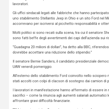
lavoratori.
Gli uffici sindacali legati alle fabbriche che hanno partecipat
uno stabilimento Stellantis Jeep in Ohio e un sito Ford nel M
accorrevano per iscriversi al picchetto responsabilità e otte
Molti politici si sono recati sulla scena, tra cui il senatore 
sono fatti beffe degli avvertimenti dei capi dell’azienda sui ris
“Guadagna 20 milioni di dollari”, ha detto alla BBC, riferendo
dovrebbe accettare una riduzione dello stipendio.”
Il senatore Bernie Sanders, il candidato presidenziale democr
UAW venerdì pomeriggio.
All’esterno dello stabilimento Ford coinvolto nello sciopero 
stati accolti con colpi di clacson di sostegno dai camion di 
I lavoratori in manifestazione hanno affermato di essere in rit
sacrifici – come la rinuncia agli aumenti salariali automatici 
affrontare gravi difficoltà finanziarie.