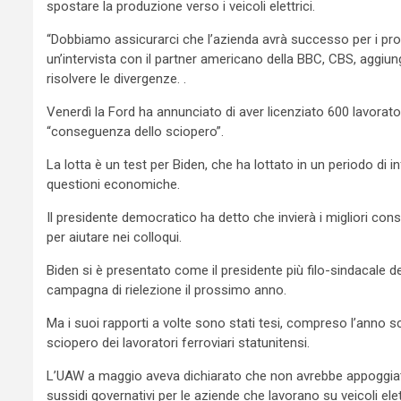
spostare la produzione verso i veicoli elettrici.
“Dobbiamo assicurarci che l’azienda avrà successo per i pros
un’intervista con il partner americano della BBC, CBS, aggiu
risolvere le divergenze. .
Venerdì la Ford ha annunciato di aver licenziato 600 lavorat
“conseguenza dello sciopero”.
La lotta è un test per Biden, che ha lottato in un periodo di in
questioni economiche.
Il presidente democratico ha detto che invierà i migliori consigl
per aiutare nei colloqui.
Biden si è presentato come il presidente più filo-sindacale d
campagna di rielezione il prossimo anno.
Ma i suoi rapporti a volte sono stati tesi, compreso l’anno 
sciopero dei lavoratori ferroviari statunitensi.
L’UAW a maggio aveva dichiarato che non avrebbe appoggiato
sussidi governativi per le aziende che lavorano su veicoli el