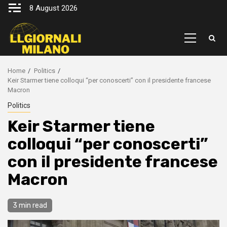
Skip
8 August 2026
to
content
Primary
Menu
Home
Politics
Keir Starmer tiene colloqui “per conoscerti” con il presidente francese
Macron
Politics
Keir Starmer tiene
colloqui “per conoscerti”
con il presidente francese
Macron
3 min read