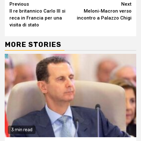
Continue
Previous
Next
Il re britannico Carlo III si
Meloni-Macron verso
Reading
reca in Francia per una
incontro a Palazzo Chigi
visita di stato
MORE STORIES
3 min read