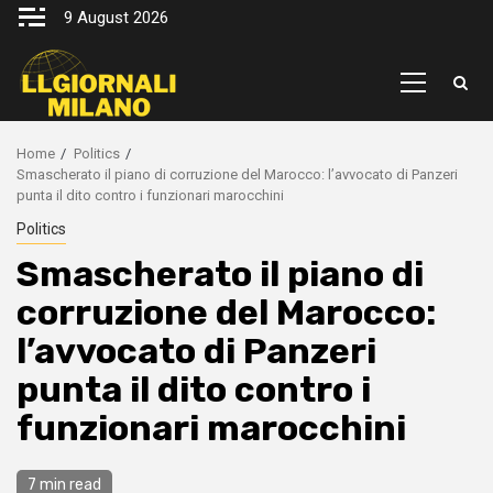
Skip
9 August 2026
to
content
Primary
Menu
Home
Politics
Smascherato il piano di corruzione del Marocco: l’avvocato di Panzeri
punta il dito contro i funzionari marocchini
Politics
Smascherato il piano di
corruzione del Marocco:
l’avvocato di Panzeri
punta il dito contro i
funzionari marocchini
7 min read