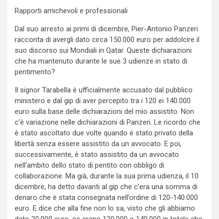
Rapporti amichevoli e professionali
Dal suo arresto ai primi di dicembre, Pier-Antonio Panzeri
racconta di avergli dato circa 150.000 euro per addolcire il
suo discorso sui Mondiali in Qatar. Queste dichiarazioni
che ha mantenuto durante le sue 3 udienze in stato di
pentimento?
Il signor Tarabella è ufficialmente accusato dal pubblico
ministero e dal gip di aver percepito tra i 120 ei 140.000
euro sulla base delle dichiarazioni del mio assistito. Non
c’è variazione nelle dichiarazioni di Panzeri. Le ricordo che
è stato ascoltato due volte quando è stato privato della
libertà senza essere assistito da un avvocato. E poi,
successivamente, è stato assistito da un avvocato
nell’ambito dello stato di pentito con obbligo di
collaborazione. Ma già, durante la sua prima udienza, il 10
dicembre, ha detto davanti al gip che c’era una somma di
denaro che è stata consegnata nell’ordine di 120-140.000
euro. E dice che alla fine non lo sa, visto che gli abbiamo
dato 20.000 euro, se erano 120.000 o 140.000 in totale che