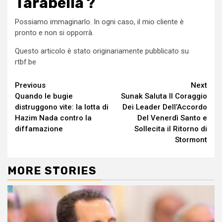
Tarabella ?
Possiamo immaginarlo. In ogni caso, il mio cliente è
pronto e non si opporrà.
Questo articolo è stato originariamente pubblicato su
rtbf.be
Continue
Previous
Next
Quando le bugie
Sunak Saluta Il Coraggio
Reading
distruggono vite: la lotta di
Dei Leader Dell’Accordo
Hazim Nada contro la
Del Venerdì Santo e
diffamazione
Sollecita il Ritorno di
Stormont
MORE STORIES