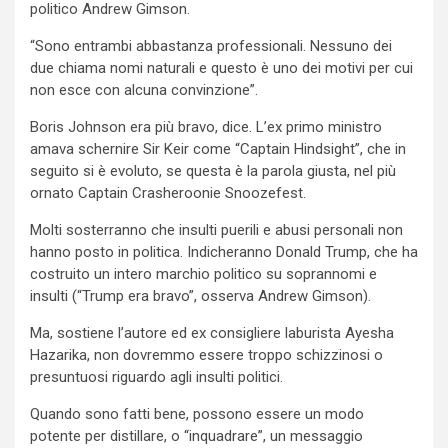
politico Andrew Gimson.
“Sono entrambi abbastanza professionali. Nessuno dei
due chiama nomi naturali e questo è uno dei motivi per cui
non esce con alcuna convinzione”.
Boris Johnson era più bravo, dice. L’ex primo ministro
amava schernire Sir Keir come “Captain Hindsight”, che in
seguito si è evoluto, se questa è la parola giusta, nel più
ornato Captain Crasheroonie Snoozefest.
Molti sosterranno che insulti puerili e abusi personali non
hanno posto in politica. Indicheranno Donald Trump, che ha
costruito un intero marchio politico su soprannomi e
insulti (“Trump era bravo”, osserva Andrew Gimson).
Ma, sostiene l’autore ed ex consigliere laburista Ayesha
Hazarika, non dovremmo essere troppo schizzinosi o
presuntuosi riguardo agli insulti politici.
Quando sono fatti bene, possono essere un modo
potente per distillare, o “inquadrare”, un messaggio