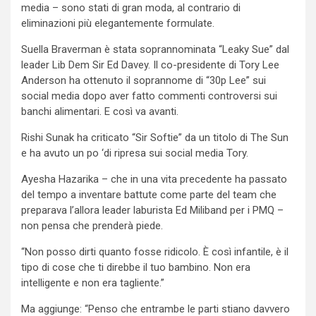
media – sono stati di gran moda, al contrario di
eliminazioni più elegantemente formulate.
Suella Braverman è stata soprannominata “Leaky Sue” dal
leader Lib Dem Sir Ed Davey. Il co-presidente di Tory Lee
Anderson ha ottenuto il soprannome di “30p Lee” sui
social media dopo aver fatto commenti controversi sui
banchi alimentari. E così va avanti.
Rishi Sunak ha criticato “Sir Softie” da un titolo di The Sun
e ha avuto un po ‘di ripresa sui social media Tory.
Ayesha Hazarika – che in una vita precedente ha passato
del tempo a inventare battute come parte del team che
preparava l’allora leader laburista Ed Miliband per i PMQ –
non pensa che prenderà piede.
“Non posso dirti quanto fosse ridicolo. È così infantile, è il
tipo di cose che ti direbbe il tuo bambino. Non era
intelligente e non era tagliente.”
Ma aggiunge: “Penso che entrambe le parti stiano davvero