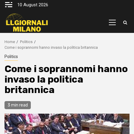
Skip
10 August 2026
to
content
Primary
Menu
Home
Politics
Come i soprannomi hanno invaso la politica britannica
Politics
Come i soprannomi hanno
invaso la politica
britannica
3 min read